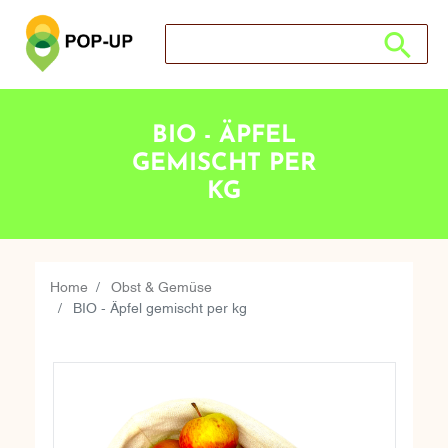
Suche nach: Zum Beispiel Wein, Fleisch, Ke
Suche nach
BIO - ÄPFEL
GEMISCHT PER
KG
Home
Obst & Gemüse
BIO - Äpfel gemischt per kg