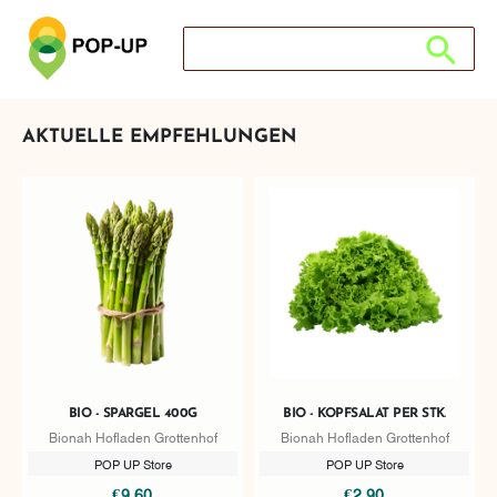
Suche nach: Zum Beispiel Wein, Fleisch, Ke
Suche nach
AKTUELLE EMPFEHLUNGEN
BIO - SPARGEL 400G
BIO - KOPFSALAT PER STK.
Bionah Hofladen Grottenhof
Bionah Hofladen Grottenhof
POP UP Store
POP UP Store
€9,60
€2,90