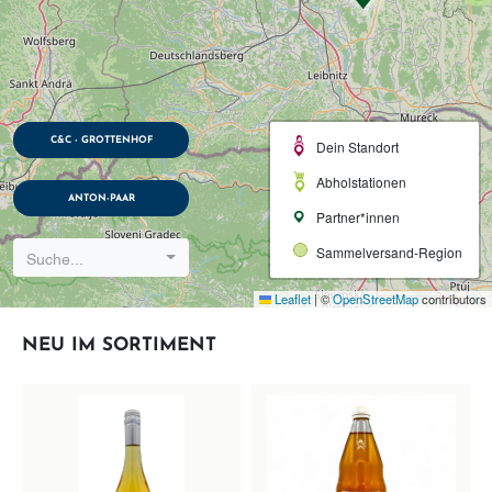
C&C - GROTTENHOF
Dein Standort
Abholstationen
ANTON-PAAR
Partner*innen
Sammelversand-Region
Suche...
Leaflet
|
©
OpenStreetMap
contributors
NEU IM SORTIMENT