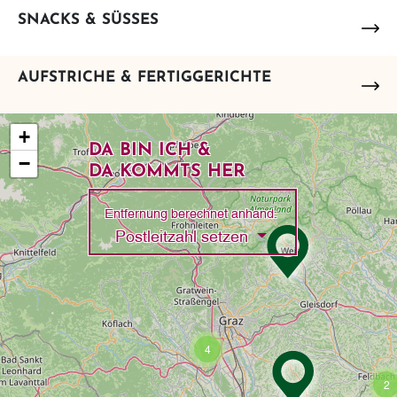
SNACKS & SÜSSES
AUFSTRICHE & FERTIGGERICHTE
+
DA BIN ICH &
−
DA KOMMTS HER
Entfernung berechnet anhand:
Toggle Dropdown
Postleitzahl setzen
4
2