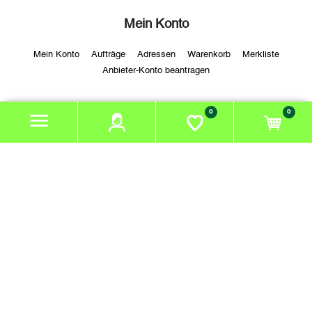
Mein Konto
Mein Konto
Aufträge
Adressen
Warenkorb
Merkliste
Anbieter-Konto beantragen
0
0
Über uns
Firma:
Bio Hofladen Grottenhof
Adresse:
Bio Hofladen Grottenhof
Tel.:
06644001976
Öffnungszeiten:
Bio Hofladen Grottenhof
Zahlungsmethoden: